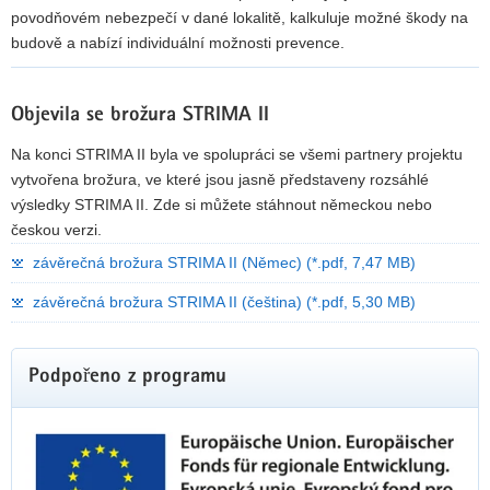
povodňovém nebezpečí v dané lokalitě, kalkuluje možné škody na
budově a nabízí individuální možnosti prevence.
F
L
Objevila se brožura STRIMA II
O
O
Na konci STRIMA II byla ve spolupráci se všemi partnery projektu
D
vytvořena brožura, ve které jsou jasně představeny rozsáhlé
.
výsledky STRIMA II. Zde si můžete stáhnout německou nebo
B
českou verzi.
i
závěrečná brožura STRIMA II (Němec) (*.pdf, 7,47 MB)
C
závěrečná brožura STRIMA II (čeština) (*.pdf, 5,30 MB)
Z
Další
Podpořeno z programu
informace