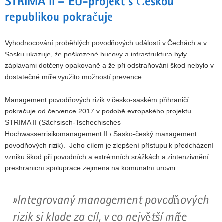
STRIMA II – EU-projekt s Českou
y
republikou pokračuje
Vyhodnocování proběhlých povodňových událostí v Čechách a v
Sasku ukazuje, že poškozené budovy a infrastruktura byly
záplavami dotčeny opakovaně a že při odstraňování škod nebylo v
dostatečné míře využito možností prevence.
Management povodňových rizik v česko-saském příhraničí
pokračuje od července 2017 v podobě evropského projektu
STRIMA II (Sächsisch-Tschechisches
Hochwasserrisikomanagement II / Sasko-český management
povodňových rizik). Jeho cílem je zlepšení přístupu k předcházení
vzniku škod při povodních a extrémních srážkách a zintenzivnění
přeshraniční spolupráce zejména na komunální úrovni.
Integrovaný management povodňových
rizik si klade za cíl, v co největší míře